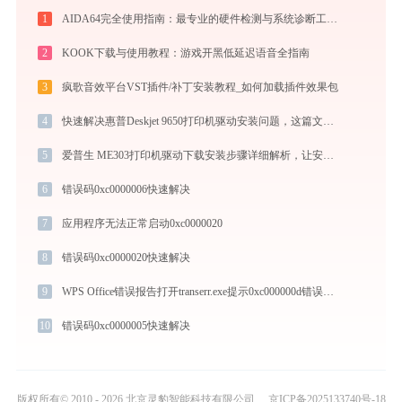
1
AIDA64完全使用指南：最专业的硬件检测与系统诊断工具从入门到精通（2026最新）
2
KOOK下载与使用教程：游戏开黑低延迟语音全指南
3
疯歌音效平台VST插件/补丁安装教程_如何加载插件效果包
4
快速解决惠普Deskjet 9650打印机驱动安装问题，这篇文章告诉你方法
5
爱普生 ME303打印机驱动下载安装步骤详细解析，让安装更简单
6
错误码0xc0000006快速解决
7
应用程序无法正常启动0xc0000020
8
错误码0xc0000020快速解决
9
WPS Office错误报告打开transerr.exe提示0xc000000d错误码怎么办
10
错误码0xc0000005快速解决
版权所有© 2010 - 2026 北京灵豹智能科技有限公司
京ICP备2025133740号-18