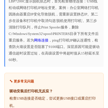
LBP7200C显示脱机状态时，首先检查物理连接：USB线
松动或网络打印机IP地址变更。案例：办公室网络打印机
因路由器重启IP变化导致脱机，需重新设置静态IP。第二
步在设备和打印机中取消勾选'脱机使用打印机'。第三步
清除打印队列，停止Print Spooler服务，删除
C:\Windows\System32\spool\PRINTERS目录下所有文件后
重启服务。若为
网络连接
，ping打印机IP确认连通性，检
查防火墙设置是否阻塞了9100端口。深层原因可能是驱动
通信超时设置过短，在高级设置中将超时值从15秒延长至
60秒。
🔧 更多常见问题
驱动安装后打印机无反应？
检查USB连接是否稳定，尝试更换USB接口或重启打印
机。