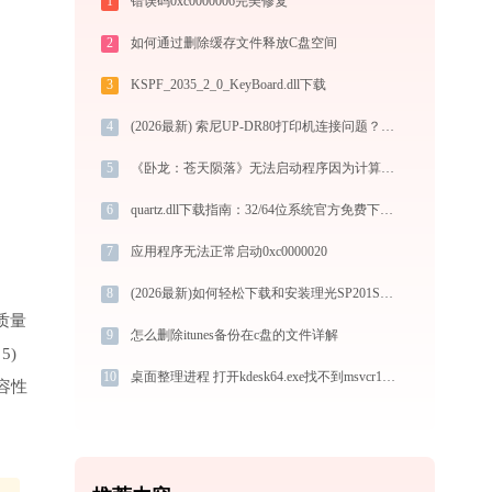
1
错误码0xc0000006完美修复
2
如何通过删除缓存文件释放C盘空间
3
KSPF_2035_2_0_KeyBoard.dll下载
4
(2026最新) 索尼UP-DR80打印机连接问题？教你快速解决！-金山毒霸
5
《卧龙：苍天陨落》无法启动程序因为计算机丢失d3d12.dll怎么解决？五种修复方案实测有效！
6
quartz.dll下载指南：32/64位系统官方免费下载与安装教程
7
应用程序无法正常启动0xc0000020
8
(2026最新)如何轻松下载和安装理光SP201SFQ打印机驱动？跟着这篇指南走
质量
9
怎么删除itunes备份在c盘的文件详解
5)
10
桌面整理进程 打开kdesk64.exe找不到msvcr100.dll怎么办
容性