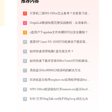
推荐内容
1
计算机二级MS Office怎么备考？全套复习攻略+免费刷题工具推荐
2
OriginLab数据绘图完整实战教程：从准备到导出
3
c盘用户下appdata文件夹哪些可以安全删除？
4
惠普HP Laser NS 1020打印机驱动下载安装全程指导，轻松解决打印问题
5
如何快速清理电脑C盘垃圾文件？
6
如何快速下载并安装MBot Form1打印机驱动：详细步骤解析
7
系统提示0xc0000022错误码的解决方法
8
IE浏览器主程序iexplore.exe应用程序错误0xc000001d解决方法
9
WPS Office错误报告打开transerr.exe提示0xc000000d错误码怎么办
10
钉钉 打开DingTalk.exe找不到qt5svg.dll怎么办