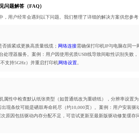
印机常见问题解答（FAQ）
全下载打印机过程中，用户经常会遇到以下问题。我们整理了详细的解决方案供您参
线是否插紧或更换高质量线缆；
网络连接
需确保打印机IP与电脑在同一
台处理器服务。案例：用户因使用劣质USB线导致间歇性识别失败，
不支持5GHz）并重启打印机
网络设置
。
机属性中检查默认纸张类型（如普通纸改为重磅纸），分辨率设置为
访问），若出现条纹可能是硒鼓寿命耗尽（约10,000页）。案例：用户安装驱
深层次原因包括驱动内存分配不足，可尝试更新至最新版驱动修复缓存