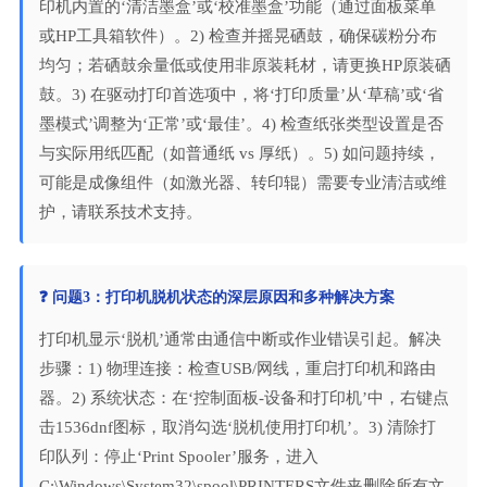
印机内置的‘清洁墨盒’或‘校准墨盒’功能（通过面板菜单
或HP工具箱软件）。2) 检查并摇晃硒鼓，确保碳粉分布
均匀；若硒鼓余量低或使用非原装耗材，请更换HP原装硒
鼓。3) 在驱动打印首选项中，将‘打印质量’从‘草稿’或‘省
墨模式’调整为‘正常’或‘最佳’。4) 检查纸张类型设置是否
与实际用纸匹配（如普通纸 vs 厚纸）。5) 如问题持续，
可能是成像组件（如激光器、转印辊）需要专业清洁或维
护，请联系技术支持。
❓ 问题3：打印机脱机状态的深层原因和多种解决方案
打印机显示‘脱机’通常由通信中断或作业错误引起。解决
步骤：1) 物理连接：检查USB/网线，重启打印机和路由
器。2) 系统状态：在‘控制面板-设备和打印机’中，右键点
击1536dnf图标，取消勾选‘脱机使用打印机’。3) 清除打
印队列：停止‘Print Spooler’服务，进入
C:\Windows\System32\spool\PRINTERS文件夹删除所有文