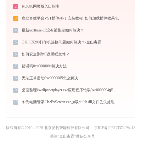
2
KOOK网页版入口指南
3
疯歌音效平台VST插件/补丁安装教程_如何加载插件效果包
4
最新ucrtbase.dll没有被指定如何解决？
5
OKI C5200打印机连接问题如何解决？-金山毒霸
6
如何安全删除C盘睡眠文件？
7
错误码0xc000000d解决方法
8
无法正常启动0xc0000005怎么解决
9
桌面整理kwallpaperplayer.exe应用程序错误0xc0000094解决方法
10
华为电脑管家 HwExScreen.exe加载duilib.dll文件丢失处理办法
版权所有© 2010 - 2026 北京灵豹智能科技有限公司
京ICP备2025133740号-18
关注“金山毒霸”微信公众号