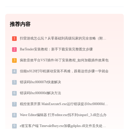
推荐内容
1
扫雷游戏怎么玩？从零基础到高级玩家的完全攻略（附必胜技巧）
2
BarTender安装教程：新手下载安装完整图文步骤
3
疯歌音效平台VST插件/补丁安装教程_如何加载插件效果包
4
佳能ts9120打印机驱动安装不再难，跟着这些步骤一学就会
5
错误码0xc000007b快速解决
6
错误码0xc000000d解决方法
7
税控发票开票 MainExecuteS.exe运行错误提示0xc000000d的解决办法
8
Wave Editor编辑器 打开editor.exe找不到xinput1_3.dll怎么办
9
e签宝客户端 TimevaleBury.exe加载gdiplus.dll文件丢失处理办法