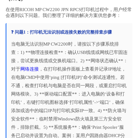
在使用RICOH MP CW2200 JPN RPCS打印机过程中，用户经常
会遇到以下问题。我们整理了详细的解决方案供您参考：
❓ 问题1：打印机无法识别或连接失败的完整排查步骤
当电脑无法识别MP CW2200时，请按以下步骤系统排
查：1) **物理连接检查**：确认USB线缆或网线已牢固连
接，尝试更换线缆或交换机端口。2) **网络状态确认**：
对于
网络连接
，在打印机操作面板上查看并记录IP地址，
在电脑CMD中使用‘ping [打印机IP]’命令测试连通性。若
不通，检查打印机与电脑是否在同一网段，或重启打印机
网络模块。3) **驱动端口配置**：进入电脑的‘设备和打
印机’，右键打印机图标选择‘打印机属性’->‘端口’，确保
添加或选中的端口IP与打印机实际IP一致。4) **防火墙与
安全软件**：临时禁用Windows防火墙及第三方安全软
件，排除拦截。5) **系统服务**：确保‘Print Spooler’服
务已启动并设置为自动。案例：某用户因路由器DHCP分