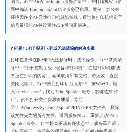
测试。d) **AirPrint/Bonjour服务异常**：在打印机Web界
面中确认‘Bonjour’或‘mDNS’服务已启用。案例：办公室
环境因多个AP导致打印机频繁掉线，通过将打印机绑定至
信号最强的AP并设置静态IP后问题解决。
❓ 问题4：打印队列卡死或无法清除的解决步骤
打印任务卡在队列中无法删除时，按序操作：1) **常规清
除**：打开‘控制面板->设备和打印机’，右键打印机选‘查
看正在打印的内容’，尝试取消所有文档。若无效，直接
关闭此窗口。2) **重启打印后台服务**：按Win+R，输
入‘services.msc’，找到‘Print Spooler’服务，右键选择‘停
止’。然后打开文件资源管理器，导航
至‘C:\Windows\System32\spool\PRINTERS’文件夹，删除
该文件夹内的所有文件。返回服务窗口，重新启动‘Print
Spooler’服务。3) **检查驱动程序状态**：服务重启后，
若问题依旧，在设备管理器中卸载打印机驱动并重新安