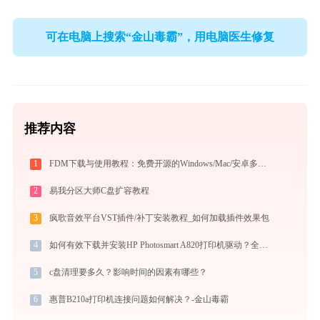
可在电脑上搜索“金山毒霸”，用电脑医生修复
推荐内容
1
FDM下载与使用教程：免费开源的Windows/Mac/安卓多线程下载管理器
2
易我分区大师C盘扩容教程
3
疯歌音效平台VST插件/补丁安装教程_如何加载插件效果包
4
如何有效下载并安装HP Photosmart A820打印机驱动？全方位指导手册
5
c盘清理要多久？影响时间的因素有哪些？
6
惠普B210a打印机连接问题如何解决？-金山毒霸