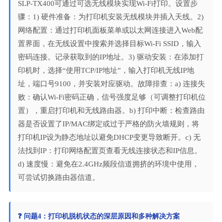
SLP-TX400可通过可选无线模块实现Wi-Fi打印。设置步
骤：1) 硬件准备：为打印机安装无线模块并插入天线。2)
网络配置：通过打印机面板菜单或以太网连接进入Web配
置界面，在无线设置中搜索并选择目标Wi-Fi SSID，输入
密码连接。记录获取到的IP地址。3) 驱动安装：在添加打
印机时，选择“使用TCP/IP地址”，输入打印机无线IP地
址，端口号9100，并安装对应驱动。故障排查：a) 连接失
败：确认Wi-Fi密码正确，信号强度足够（可调整打印机位
置），重启打印机和无线路由器。b) 打印中断：检查路由
器是否设置了IP/MAC绑定或过于严格的防火墙规则，将
打印机IP设为静态地址以避免DHCP变更导致断开。c) 无
法找到IP：打印网络配置页查看无线连接状态和IP信息。
d) 速度慢：避免在2.4GHz频段信道拥挤的环境中使用，
可尝试切换路由器信道。
❓ 问题4：打印机脱机状态的深层原因和多种解决方案