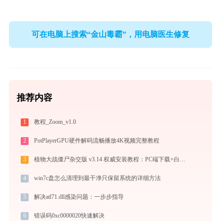
可在电脑上搜索“金山毒霸”，用电脑医生修复
推荐内容
1
教程_Zoom_v1.0
2
PotPlayerGPU硬件解码流畅播放4K视频完整教程
3
植物大战僵尸杂交版 v3.14 权威安装教程：PC端下载+白屏闪退完美解决
4
win7c盘怎么清理到最干净只保留系统的详细方法
5
解决atl71.dll感染问题：一步步指导
6
错误码0xc0000020快速解决