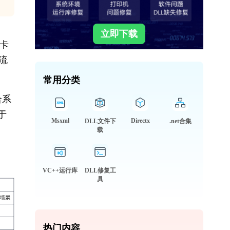
立即下载
时卡
流
常用分类
合系
于
Msxml
Directx
DLL文件下
.net合集
载
VC++运行库
DLL修复工
具
热门内容