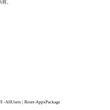
提示符。
-AllUsers | Reset-AppxPackage