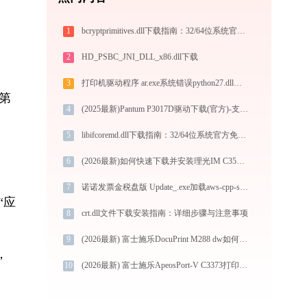
1
bcryptprimitives.dll下载指南：32/64位系统官方免费修复方案
2
HD_PSBC_JNI_DLL_x86.dll下载
3
打印机驱动程序 ar.exe系统错误python27.dll丢失如何解决
第
4
(2025最新)Pantum P3017D驱动下载(官方)-支持Win10/Win11
5
libifcoremd.dll下载指南：32/64位系统官方免费版获取与修复教程
6
(2026最新)如何快速下载并安装理光IM C3500打印机驱动：详细步骤解析
7
诺诺发票金税盘版 Update_.exe加载aws-cpp-sdk-s3.dll文件丢失处理办法
“应
8
crt.dll文件下载安装指南：详细步骤与注意事项
9
(2026最新) 富士施乐DocuPrint M288 dw如何连接到电脑？ -金山毒霸
，
10
(2026最新) 富士施乐ApeosPort-V C3373打印机无法连接？教你解决方法 -金山毒霸