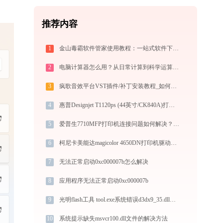
推荐内容
1
金山毒霸软件管家使用教程：一站式软件下载安装管理，让电脑始终保持最佳状态
2
电脑计算器怎么用？从日常计算到科学运算的完全指南（附隐藏功能）
3
疯歌音效平台VST插件/补丁安装教程_如何加载插件效果包
4
惠普Designjet T1120ps (44英寸/CK840A)打印机连接问题解决方法 -金山毒霸
5
爱普生7710MFP打印机连接问题如何解决？-金山毒霸
6
柯尼卡美能达magicolor 4650DN打印机驱动下载与安装教程：新手也能轻松搞定
7
无法正常启动0xc000007b怎么解决
8
应用程序无法正常启动0xc000007b
9
光明flash工具 tool.exe系统错误d3dx9_35.dll丢失如何解决
10
系统提示缺失msvcr100.dll文件的解决方法