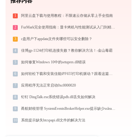
推荐内容
1
阿里云盘下载与使用教程：不限速云存储从零上手全指南
2
FurMark完全使用指南：显卡烤机与性能测试从入门到精通（2026最新）
3
c盘用户下appdata文件夹哪些可以安全删除？
4
佳博gp-1124t打印机连接失败？教你解决方法！-金山毒霸
5
如何修复Windows 10中的setupres.dll错误
6
如何轻松下载和安装佳能iPF655打印机驱动？跟着这篇指南走
7
应用程序无法正常启动0xc0000020
8
钉钉 DingTalk.exe系统错误pdh.dll丢失如何解决
9
甬航财税管理 SystemEventsBrokerHelper.exe提示缺少ssleay32.dll文件的解决办法
10
系统提示缺失htcspapi.dll文件的解决方法