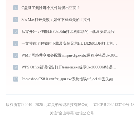
4
C盘满了删除哪个文件能腾出空间？
5
3ds Max打开失败：如何下载缺失的dll文件
6
从零开始：佳能LBP6750dn打印机驱动的下载及安装流程
7
一文带你了解如何下载及安装兄弟HL-L8260CDN打印机驱动
8
WMP 网络共享服务配置wmpnscfg.exe应用程序错误0xc0000017解决方法
9
WPS Office错误报告打开transerr.exe提示0xc000000d错误码怎么办
10
Photoshop CS8.0 sniffer_gpu.exe系统错误aif_ocl.dll丢失如何解决
版权所有© 2010 - 2026 北京灵豹智能科技有限公司
京ICP备2025133740号-18
关注“金山毒霸”微信公众号