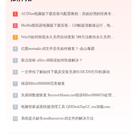
1
ACDSee电脑版下载安装与配置教程：高效好用的经典专业看图与图像管理工具
2
MuMu模拟器电脑版下载安装：120帧超清极速运行，电脑玩手游的装机必备神器
3
Win10如何彻底永久关闭自动更新 5种方法教你永久关闭win10自动更新
4
亿图normaliz.dll文件丢失如何修复？-金山毒霸
5
新点投标 office.dll错误如何快速解决？
6
一文带你了解如何下载及安装兄弟9150CDN打印机驱动
7
错误码0xc0000008完美修复
8
失易得数据恢复 RecoverMaster.exe错误码0xc000007b处理办法
9
电脑管家桌面快捷清理工具 QMDeskTopGC.exe加载common.dll文件丢失处理办法
10
系统提示缺失modbusserver.dll文件的解决方法