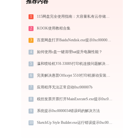
推荐内容
1
115网盘完全使用指南：大容量私有云存储的注册、管理与分享全攻略（2026最新）
2
KOOK使用教程合集
3
百度网盘打开BaiduNetdisk.exe提示0xc000007b错误码怎么办
4
如何使用c盘一键清理bat提升电脑性能？
5
瀛和喷绘机YH-3308S打印机连接问题解决方法 -金山毒霸
6
完美解决惠普Officejet 5510打印机驱动安装困扰，全面下载安装教程
7
应用程序无法正常启动0xc000007b
8
税控发票开票打开MainExecuteS.exe提示0xc000000d错误码怎么办
9
系统提示0xc0000034错误码的解决方法
10
SketchUp Style Builder.exe运行错误提示0xc000007b的解决办法