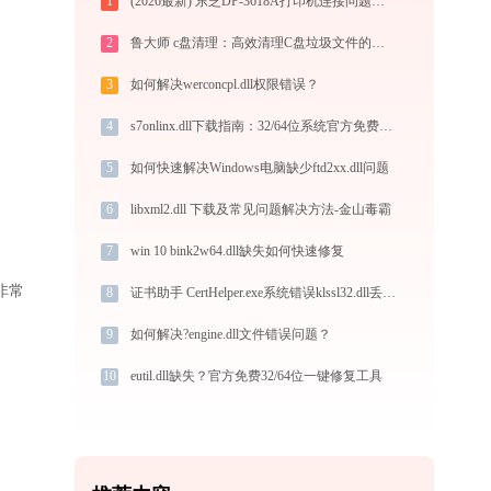
1
(2026最新) 东芝DP-3618A打印机连接问题如何解决？-金山毒霸
2
鲁大师 c盘清理：高效清理C盘垃圾文件的技巧
3
如何解决werconcpl.dll权限错误？
4
s7onlinx.dll下载指南：32/64位系统官方免费版获取与安装教程
5
如何快速解决Windows电脑缺少ftd2xx.dll问题
6
libxml2.dll 下载及常见问题解决方法-金山毒霸
7
win 10 bink2w64.dll缺失如何快速修复
非常
8
证书助手 CertHelper.exe系统错误klssl32.dll丢失如何解决
9
如何解决?engine.dll文件错误问题？
10
eutil.dll缺失？官方免费32/64位一键修复工具