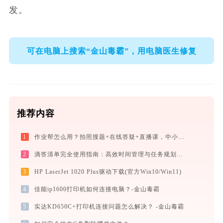
发。    
可在电脑上搜索“金山毒霸”，用电脑医生修复
推荐内容
1
作业帮怎么用？拍照搜题+在线答疑+直播课，中小学生辅导全攻略
2
滴答清单完全使用指南：高效时间管理与任务规划工具，让你的每一天井井有条
3
HP LaserJet 1020 Plus驱动下载(官方Win10/Win11)
4
佳能ip1600打印机如何连接电脑？-金山毒霸
5
实达KD650C+打印机连接问题怎么解决？ -金山毒霸