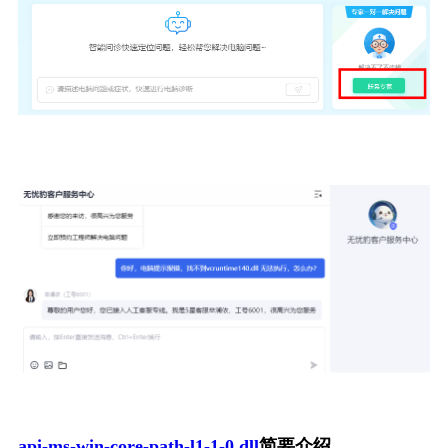
api-ms-win-core-path-l1-1-0.dll
简要介绍