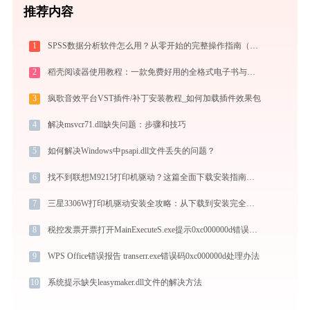
推荐内容
1
SPSS数据分析软件怎么用？从零开始的完整操作指南（附实战案例）
2
稻壳阅读器使用教程：一款免费好用的全格式电子书与文档阅读神器
3
疯歌音效平台VST插件/补丁安装教程_如何加载插件效果包
4
解决msvcr71.dll缺失问题：步骤和技巧
5
如何解决Windows中psapi.dll文件丢失的问题？
6
找不到联想M9215打印机驱动？这篇全面下载安装指南帮到你
7
三星3306W打印机驱动安装全攻略：从下载到安装完全教程
8
税控发票开票打开MainExecuteS.exe提示0xc000000d错误码怎么办
9
WPS Office错误报告 transerr.exe错误码0xc000000d处理办法
10
系统提示缺失leasymaker.dll文件的解决方法