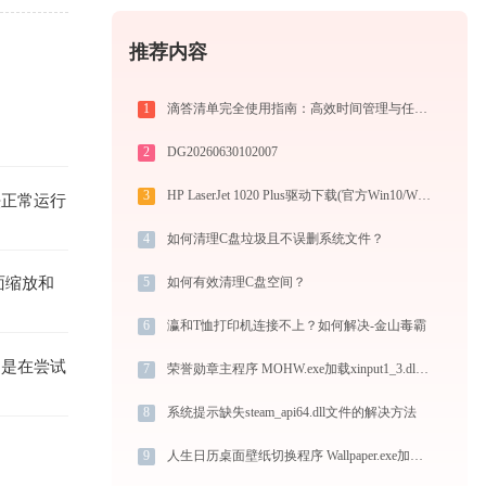
推荐内容
1
滴答清单完全使用指南：高效时间管理与任务规划工具，让你的每一天井井有条
2
DG20260630102007
3
HP LaserJet 1020 Plus驱动下载(官方Win10/Win11)
法正常运行
4
如何清理C盘垃圾且不误删系统文件？
面缩放和
5
如何有效清理C盘空间？
6
瀛和T恤打印机连接不上？如何解决-金山毒霸
别是在尝试
7
荣誉勋章主程序 MOHW.exe加载xinput1_3.dll文件丢失处理办法
8
系统提示缺失steam_api64.dll文件的解决方法
9
人生日历桌面壁纸切换程序 Wallpaper.exe加载libcurl.dll文件丢失处理办法