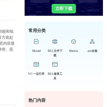
立即下载
常用分类
心功能和组
等方面起
网页内容显
冲突、恶
Msxml
DLL文件下
Directx
.net合集
载
VC++运行库
DLL修复工
具
热门内容