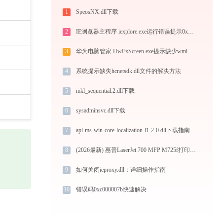
1
SpeosNX.dll下载
2
IE浏览器主程序 iexplore.exe运行错误提示0xc0000002的解决办法
3
华为电脑管家 HwExScreen.exe提示缺少wmiutil.dll文件的解决办法
4
系统提示缺失hcnetsdk.dll文件的解决方法
5
mkl_sequential.2.dll下载
6
sysadminsvc.dll下载
7
api-ms-win-core-localization-l1-2-0.dll下载指南：32位/64位系统修复方案
8
(2026最新) 惠普LaserJet 700 MFP M725f打印机连接指南 -金山毒霸
9
如何关闭ieproxy.dll：详细操作指南
10
错误码0xc000007b快速解决