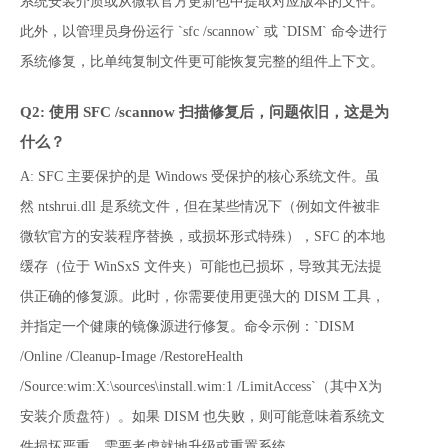
系统安装介质或从微软官方更新包中提取对应版本的文件。
此外，以管理员身份运行 `sfc /scannow` 或 `DISM` 命令进行
系统修复，比单纯复制文件更可能恢复完整的组件上下文。
Q2: 使用 SFC /scannow 扫描修复后，问题依旧，这是为
什么？
A: SFC 主要保护的是 Windows 受保护的核心系统文件。虽
然 ntshrui.dll 是系统文件，但在某些情况下（例如文件被非
微软官方的安装程序替换，或损坏形式特殊），SFC 的本地
缓存（位于 WinSxS 文件夹）可能也已损坏，导致其无法提
供正确的修复源。此时，你需要使用更强大的 DISM 工具，
并指定一个健康的镜像源进行修复。命令示例：`DISM 
/Online /Cleanup-Image /RestoreHealth 
/Source:wim:X:\sources\install.wim:1 /LimitAccess`（其中X为
安装介质盘符）。如果 DISM 也失败，则可能意味着系统文
件损坏严重，需要考虑就地升级或重置系统。