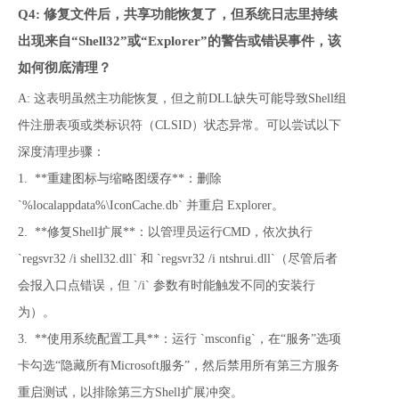
Q4: 修复文件后，共享功能恢复了，但系统日志里持续
出现来自“Shell32”或“Explorer”的警告或错误事件，该
如何彻底清理？
A: 这表明虽然主功能恢复，但之前DLL缺失可能导致Shell组
件注册表项或类标识符（CLSID）状态异常。可以尝试以下
深度清理步骤：

1.  **重建图标与缩略图缓存**：删除 
`%localappdata%\IconCache.db` 并重启 Explorer。

2.  **修复Shell扩展**：以管理员运行CMD，依次执行 
`regsvr32 /i shell32.dll` 和 `regsvr32 /i ntshrui.dll`（尽管后者
会报入口点错误，但 `/i` 参数有时能触发不同的安装行
为）。

3.  **使用系统配置工具**：运行 `msconfig`，在“服务”选项
卡勾选“隐藏所有Microsoft服务”，然后禁用所有第三方服务
重启测试，以排除第三方Shell扩展冲突。
