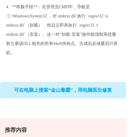
4.  **终极手段**：在管理员CMD中，导航至 
`C:\Windows\System32`，对 ntshrui.dll 执行 `regsvr32 /u 
ntshrui.dll`（卸载），然后立即再执行 `regsvr32 /i 
ntshrui.dll`（安装）。这一对“卸载-安装”操作能强制系统重
新注册该DLL相关的所有Shell挂钩点。完成后必须重启计算
机。
可在电脑上搜索“金山毒霸”，用电脑医生修复
推荐内容