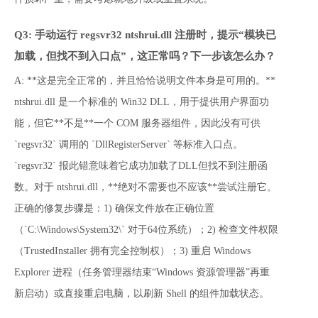
Q3: 手动运行 regsvr32 ntshrui.dll 注册时，提示“模块已
加载，但找不到入口点”，这正常吗？下一步该怎么办？
A: **这是完全正常的，并且恰恰说明文件本身是可用的。** 
ntshrui.dll 是一个标准的 Win32 DLL，用于提供用户界面功
能，但它**不是**一个 COM 服务器组件，因此没有可供 
`regsvr32` 调用的 `DllRegisterServer` 等标准入口点。
`regsvr32` 报此错意味着它成功加载了DLL但找不到注册函
数。对于 ntshrui.dll，**绝对不需要也不应该**尝试注册它。
正确的修复步骤是：1) 确保文件放在正确位置
（`C:\Windows\System32\` 对于64位系统）；2) 检查文件权限
（TrustedInstaller 拥有完全控制权）；3) 重启 Windows 
Explorer 进程（任务管理器结束“Windows 资源管理器”再重
新启动）或直接重启电脑，以刷新 Shell 的组件加载状态。