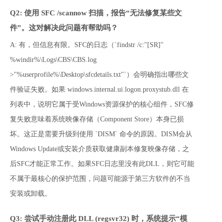
Q2: 使用 SFC /scannow 扫描，报告“无法修复某些文
件”。这对解决此问题有帮助吗？
A: 有，但信息有限。SFC的日志（`findstr /c:"[SR]" 
%windir%\Logs\CBS\CBS.log 
>"%userprofile%\Desktop\sfcdetails.txt"`）会明确指出哪些文
件验证失败。如果 windows.internal.ui.logon.proxystub.dll 在
列表中，说明它属于受Windows资源保护的核心组件，SFC修
复失败意味着系统映像存储（Component Store）本身已损
坏。这正是需要升级到使用 `DISM` 命令的原因。DISM会从
Windows Update或安装介质获取健康副本修复映像存储，之
后SFC才能正常工作。如果SFC日志里没有此DLL，则它可能
不属于最核心的保护范围，问题可能源于第三方软件的不当
安装或卸载。
Q3: 尝试手动注册此 DLL (regsvr32) 时，系统提示“模