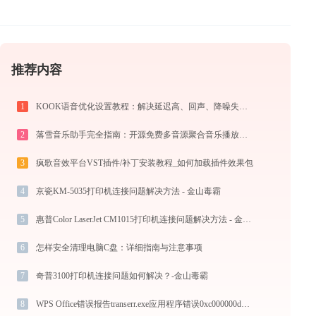
推荐内容
1
KOOK语音优化设置教程：解决延迟高、回声、降噪失效问题
2
落雪音乐助手完全指南：开源免费多音源聚合音乐播放器的安装、配置与使用技巧（2026最新）
3
疯歌音效平台VST插件/补丁安装教程_如何加载插件效果包
4
京瓷KM-5035打印机连接问题解决方法 - 金山毒霸
5
惠普Color LaserJet CM1015打印机连接问题解决方法 - 金山毒霸
6
怎样安全清理电脑C盘：详细指南与注意事项
7
奇普3100打印机连接问题如何解决？-金山毒霸
8
WPS Office错误报告transerr.exe应用程序错误0xc000000d解决方法