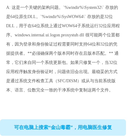
A: 这是一个关键的架构问题。`%windir%\System32\` 存放的
是64位原生DLL。`%windir%\SysWOW64\` 存放的是32位
DLL，用于在64位系统上通过WOW64子系统运行32位应用程
序。windows.internal.ui.logon.proxystub.dll 很可能两个位置都
有，因为登录和身份验证过程需要同时支持64位和32位的凭
据提供者。**必须确保两个版本同时存在且版本匹配。** 通
常，它们来自同一个系统更新包。如果只修复一个，当32位
应用程序触发身份验证时，问题依旧会出现。最稳妥的方式
是通过系统文件检查工具（SFC/DISM）或从与当前系统版
本、语言、位数完全一致的干净系统中复制这两个文件。
可在电脑上搜索“金山毒霸”，用电脑医生修复