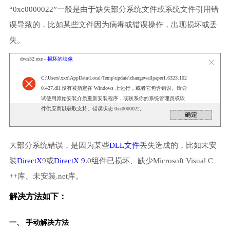
“0xc0000022”一般是由于缺失部分系统文件或系统文件引用错
误导致的，比如某些文件因为病毒或错误操作，出现损坏或丢
失。
dvcs32.exe -
损坏的映像
C:\Users\xxx\AppData\Local\Temp\update\changewallpaper1.6323.102
0.427.dll 没有被指定在 Windows 上运行，或者它包含错误。请尝
试使用原始安装介质重新安装程序，或联系你的系统管理员或软
件供应商以获取支持。错误状态 0xc0000022。
大部分系统错误，是因为某些
DLL文件
丢失造成的，比如未安
装
DirectX
9或
DirectX 9
.0组件已损坏、缺少Microsoft Visual C
++库、未安装.net库。
解决方法如下：
一、 手动解决方法