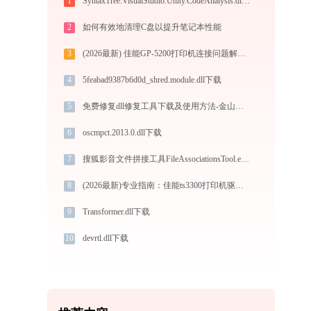
1
SyntaxTree.VisualStudio.Unity.CodeAnalysis.dll下载
2
如何有效地清理C盘以提升笔记本性能
3
(2026最新) 佳能GP-5200打印机连接问题解决方法 - 金山毒霸
4
5feabad9387b6d0d_shred.module.dll下载
5
免费修复dll修复工具下载及使用方法-金山毒霸
6
oscmpct.2013.0.dll下载
7
搜狐影音文件拼接工具FileAssociationsTool.exe应用程序错误0xc0000005解决方法
8
(2026最新)专业指南：佳能ts3300打印机驱动的下载与安装步骤详解
9
Transformer.dll下载
10
devrtl.dll下载