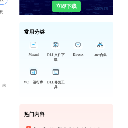
4k
立即下载
复
常用分类
Msxml
Directx
DLL文件下
.net合集
载
VC++运行库
DLL修复工
库、未
具
热门内容