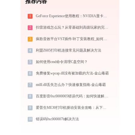
推荐内容
1
GeForce Experience使用教程：NVIDIA显卡驱动更新与游戏优化录制完全指南
2
扫雷游戏怎么玩？从零基础到高级玩家的完全攻略（附必胜技巧）
3
疯歌音效平台VST插件/补丁安装教程_如何加载插件效果包
4
利盟Z605打印机连接常见问题及解决方法
5
如何使用cmd命令清理C盘空间？
6
免费修复wpcap.dll没有被加载的方法-金山毒霸
7
ntdll.dll丢失怎么办？快速修复指南-金山毒霸
8
百度影音0xc0000005错误代码：如何快速解决？
9
爱普生ME30打印机驱动安装全攻略：从下载到安装完全教程
10
错误码0xc000007b解决方法