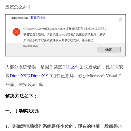
应该怎么办？
halosearch.exe -
损坏的映像
c:\windows\system32\sogoupy.ime 没有被指定在 windows 上运行，
或者它包含错误。请尝试使用原始安装介质重新安装程序，或联
系你的系统管理员或软件供应商以获取支持。错误状态
0xc000007b。
大部分系统错误，是因为某些
DLL文件
丢失造成的，比如未安
装
DirectX
9或
DirectX 9
.0组件已损坏、缺少Microsoft Visual C
++库、未安装.net库。
解决方法如下：
一、 手动解决方法
1、先确定电脑操作系统是多少位的，现在的电脑一般都是64