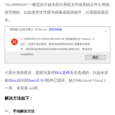
“0xc0000020”一般是由于缺失部分系统文件或系统文件引用错
误导致的，比如某些文件因为病毒或错误操作，出现损坏或丢
失。
搜狗输入法提示窗口: SGTool.exe -
损坏的映像
C:\WINDOWS\SYSTEM32\MSASN1.dll 没有被指定在 Windows 上
运行，或者它包含错误。请尝试使用原始安装介质重新安装程
序，或联系你的系统管理员或软件供应商以获取支持。错误状态
0xc0000020。
大部分系统错误，是因为某些
DLL文件
丢失造成的，比如未安
装
DirectX
9或
DirectX 9
.0组件已损坏、缺少Microsoft Visual C
++库、未安装.net库。
解决方法如下：
一、 手动解决方法