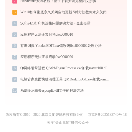
2
HandBrake安装教程：新手下载安装完整图文步骤
3
Win10如何彻底永久关闭自动更新 5种方法教你永久关闭win10自动更新
4
汉印g42d打印机连接问题解决方法 - 金山毒霸
5
应用程序无法正常启动0xc0000010
6
有道词典 YoudaoEDIT.exe错误码0xc0000002处理办法
7
应用程序无法正常启动0xc0000020
8
Qt网络引擎进程 QtWebEngineProcess.exe加载msvcr100.dll文件丢失处理办法
9
电脑管家桌面快捷清理工具 QMDeskTopGC.exe加载common.dll文件丢失处理办法
10
系统提示缺失espcaplib.dll文件的解决方法
版权所有© 2010 - 2026 北京灵豹智能科技有限公司
京ICP备2025133740号-18
关注“金山毒霸”微信公众号