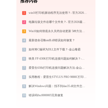
推荐内容
1
win10打印机驱动程序无法使用？- 官方2026最新解决方案
2
电脑垃圾文件在哪个文件夹？- 官方2026最新电脑使用技巧
3
Win10如何彻底永久关闭自动更新 5种方法教你永久关闭win10自动更新
4
最新使命召唤ntdll.dll错误如何修复？
5
如何将C编译为DLL文件下载？-金山毒霸
6
映美 FP-630K打印机连接问题如何解决？-金山毒霸
7
爱普生630k打印机连接问题解决方法-金山毒霸
8
实用教程：爱普生STYLUS PRO 9880C打印机驱动的下载与安装技巧
9
解决Windows问题：找不到dao35.dll文件怎么办？
10
错误码0xc0000005完美修复