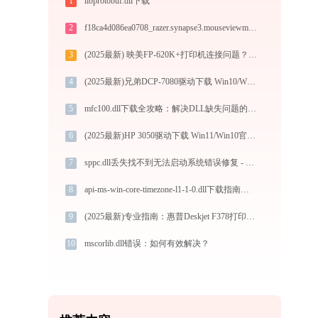
1
libprotobuf.dll下载
2
f18ca4d086ea0708_razer.synapse3.mouseviewmodel.dll下载
3
(2025最新) 映美FP-620K+打印机连接问题？如何解决-金山毒霸
4
(2025最新)兄弟DCP-7080驱动下载 Win10/Win11 官方安全下载图文安装教程
5
mfc100.dll下载全攻略：解决DLL缺失问题的官方免费方案（32/64位系统通用）
6
(2025最新)HP 3050驱动下载 Win11/Win10官方版
7
sppc.dll丢失找不到无法启动系统错误修复 - AI智能助手解决方案
8
api-ms-win-core-timezone-l1-1-0.dll下载指南：32/64位官方免费版，解决DLL缺失问题
9
(2025最新)专业指南：惠普Deskjet F378打印机驱动的下载与安装步骤详解
10
mscorlib.dll错误：如何有效解决？