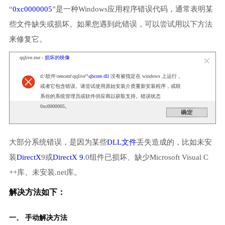
“
0xc0000005
”是一种Windows应用程序错误代码，通常表明某
些文件缺失或损坏。如果您遇到此错误，可以尝试用以下方法
来修复它。
qqlive.exe -
损坏的映像
d:\软件\tencent\qqlive”\
qbcore.dll
没有被指定在 windows 上运行，
或者它包含错误。请尝试使用原始安装介质重新安装程序，或联
系你的系统管理员或软件供应商以获取支持。错误状态
0xc0000005。
大部分系统错误，是因为某些
DLL文件
丢失造成的，比如未安
装
DirectX
9或
DirectX 9
.0组件已损坏、缺少Microsoft Visual C
++库、未安装.net库。
解决方法如下：
一、 手动解决方法