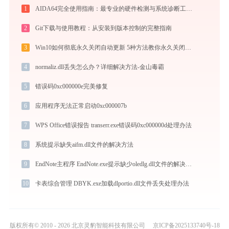
1
AIDA64完全使用指南：最专业的硬件检测与系统诊断工具从入门到精通（2026最新）
2
Git下载与使用教程：从安装到版本控制的完整指南
3
Win10如何彻底永久关闭自动更新 5种方法教你永久关闭win10自动更新
4
normaliz.dll丢失怎么办？详细解决方法-金山毒霸
5
错误码0xc000000e完美修复
6
应用程序无法正常启动0xc000007b
7
WPS Office错误报告 transerr.exe错误码0xc000000d处理办法
8
系统提示缺失aifm.dll文件的解决方法
9
EndNote主程序 EndNote.exe提示缺少oledlg.dll文件的解决办法
10
卡表综合管理 DBYK.exe加载dlportio.dll文件丢失处理办法
版权所有© 2010 - 2026 北京灵豹智能科技有限公司
京ICP备2025133740号-18