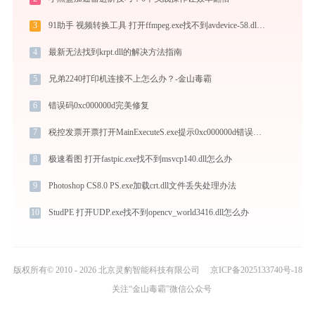
3
91助手 视频转换工具 打开ffmpeg.exe找不到avdevice-58.dll怎么办
4
最新无法找到krpt.dll的解决方法指南
5
兄弟2240打印机连接不上怎么办？-金山毒霸
6
错误码0xc000000d完美修复
7
税控发票开票打开MainExecuteS.exe提示0xc000000d错误码怎么办
8
极速看图 打开fastpic.exe找不到msvcp140.dll怎么办
9
Photoshop CS8.0 PS.exe加载crt.dll文件丢失处理办法
10
StudPE 打开UDP.exe找不到opencv_world3416.dll怎么办
版权所有© 2010 - 2026 北京灵豹智能科技有限公司
京ICP备2025133740号-18
关注“金山毒霸”微信公众号