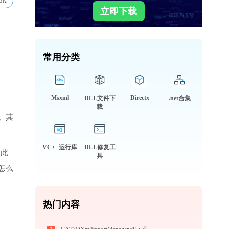
6k
立即下载
常用分类
Msxml
Directx
DLL文件下
.net合集
载
。其
VC++运行库
DLL修复工
因此
具
怎么
热门内容