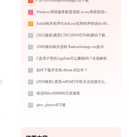
1
CAT3DXmlImportManager.dll下载
2
Windows系统服务配置进程 sc.exe系统错误vcomp140.dll丢失如何解决
3
Xshell相关程序Xshell.exe应用程序错误0xc000007b解决方法
4
(2025最新)惠普LJM126NW打印机驱动下载安装指南 | 官方驱动支持
5
AMD驱动相关进程 RadeonSettings.exe提示缺少msvcr100.dll文件的解决办法
6
C盘用户里的AppData可以删除吗？全面解析与建议
7
如何下载并安装cdbstat.dll文件？
8
(2026最新) 惠普m403d打印机无法连接怎么办？-金山毒霸
9
错误码0xc000000d完美修复
10
qhvc_player.dll下载