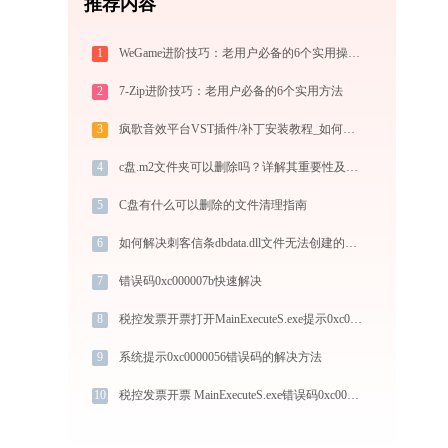
推荐内容
1
WeGame进阶技巧：老用户必备的6个实用操作指南
2
7-Zip进阶技巧：老用户必备的6个实用方法
3
疯歌音效平台VST插件/补丁安装教程_如何加载插件效果包
4
c盘.m2文件夹可以删除吗？详解其重要性及影响
5
C盘有什么可以删除的文件清理指南
6
如何解决刺客信条dbdata.dll文件无法创建的问题
7
错误码0xc000007b快速解决
8
税控发票开票打开MainExecuteS.exe提示0xc000000d错误码怎么办
9
系统提示0xc0000056错误码的解决方法
10
税控发票开票 MainExecuteS.exe错误码0xc000000d处理办法