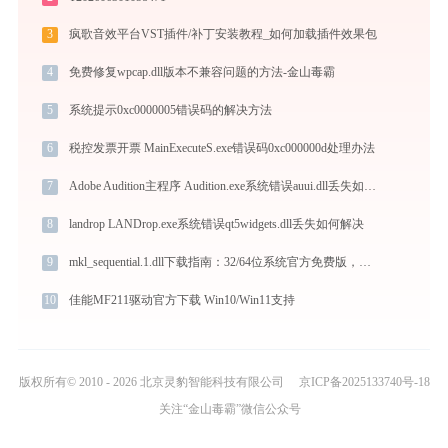
3
疯歌音效平台VST插件/补丁安装教程_如何加载插件效果包
4
免费修复wpcap.dll版本不兼容问题的方法-金山毒霸
5
系统提示0xc0000005错误码的解决方法
6
税控发票开票 MainExecuteS.exe错误码0xc000000d处理办法
7
Adobe Audition主程序 Audition.exe系统错误auui.dll丢失如何解决
8
landrop LANDrop.exe系统错误qt5widgets.dll丢失如何解决
9
mkl_sequential.1.dll下载指南：32/64位系统官方免费版，解决DLL缺失问题
10
佳能MF211驱动官方下载 Win10/Win11支持
版权所有© 2010 - 2026 北京灵豹智能科技有限公司
京ICP备2025133740号-18
关注“金山毒霸”微信公众号