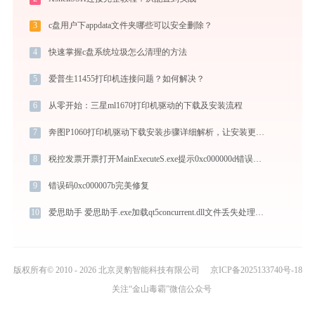
3
c盘用户下appdata文件夹哪些可以安全删除？
4
快速掌握c盘系统垃圾怎么清理的方法
5
爱普生11455打印机连接问题？如何解决？
6
从零开始：三星ml1670打印机驱动的下载及安装流程
7
奔图P1060打印机驱动下载安装步骤详细解析，让安装更简单
8
税控发票开票打开MainExecuteS.exe提示0xc000000d错误码怎么办
9
错误码0xc000007b完美修复
10
爱思助手 爱思助手.exe加载qt5concurrent.dll文件丢失处理办法
版权所有© 2010 - 2026 北京灵豹智能科技有限公司
京ICP备2025133740号-18
关注“金山毒霸”微信公众号