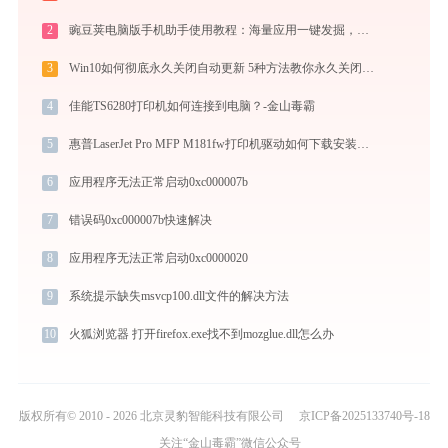
2
豌豆荚电脑版手机助手使用教程：海量应用一键发掘，电脑轻松管理安卓手机
3
Win10如何彻底永久关闭自动更新 5种方法教你永久关闭win10自动更新
4
佳能TS6280打印机如何连接到电脑？-金山毒霸
5
惠普LaserJet Pro MFP M181fw打印机驱动如何下载安装？这里有你需要的所有信息
6
应用程序无法正常启动0xc000007b
7
错误码0xc000007b快速解决
8
应用程序无法正常启动0xc0000020
9
系统提示缺失msvcp100.dll文件的解决方法
10
火狐浏览器 打开firefox.exe找不到mozglue.dll怎么办
版权所有© 2010 - 2026 北京灵豹智能科技有限公司
京ICP备2025133740号-18
关注“金山毒霸”微信公众号