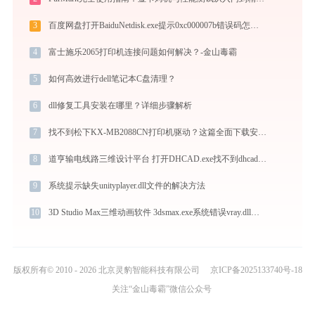
3
百度网盘打开BaiduNetdisk.exe提示0xc000007b错误码怎么办
4
富士施乐2065打印机连接问题如何解决？-金山毒霸
5
如何高效进行dell笔记本C盘清理？
6
dll修复工具安装在哪里？详细步骤解析
7
找不到松下KX-MB2088CN打印机驱动？这篇全面下载安装指南帮到你
8
道亨输电线路三维设计平台 打开DHCAD.exe找不到dhcadconfigs_mbcs.dll怎么办
9
系统提示缺失unityplayer.dll文件的解决方法
10
3D Studio Max三维动画软件 3dsmax.exe系统错误vray.dll丢失如何解决
版权所有© 2010 - 2026 北京灵豹智能科技有限公司
京ICP备2025133740号-18
关注“金山毒霸”微信公众号