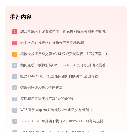
推荐内容
1
2026电脑玩手游巅峰指南：彻底告别安卓模拟器卡顿与捆绑，体验官方原生多端互通
2
金山文档在线表格在线协作完整实战教程
3
植物大战僵尸杂交版 v3.14 权威安装教程：PC端下载+白屏闪退完美解决
4
如何轻松下载和安装HP OfficeJet R45打印机驱动？跟着这篇指南走
5
虹光AM6220打印机连接问题如何解决？-金山毒霸
6
错误码0xc000007b快速解决
7
应用程序无法正常启动0xc0000020
8
WPS演示 wpp.exe系统错误krpt.dll丢失如何解决
9
Brother HL-1230驱动下载（Win10/Win11）服务与支持