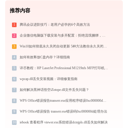
推荐内容
1
腾讯会议进阶技巧：老用户必学的6个高效方法
2
企业微信电脑版下载安装与多开配置：拒绝流氓捆绑，拯救C盘深度瘦身指南
3
Win10如何彻底永久关闭自动更新 5种方法教你永久关闭win10自动更新
4
如何有效释放C盘内存？详细指南
5
详尽教程：HP LaserJet Professional M1219nfs MFP打印机驱动的正确下载与安装方式
6
wpcap.dll丢失安装视频：详细修复指南
7
如何解决黑神话悟空iZotope.dll文件丢失问题？
8
WPS Office错误报告transerr.exe应用程序错误0xc000000d解决方法
9
WPS Office错误报告 transerr.exe错误码0xc000000d处理办法
10
iebook 查看程序 viewer.exe系统错误dcmjpls.dll丢失如何解决