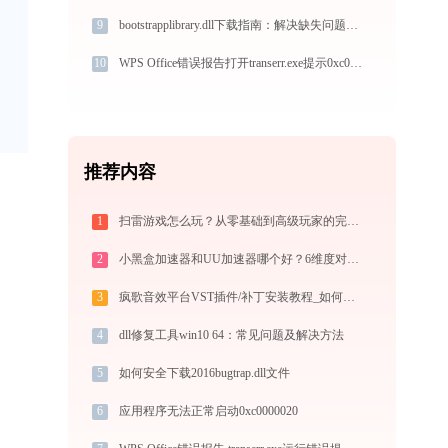
9
bootstrapplibrary.dll下载指南：解决缺失问题的官方免费方案（32/64位系统适用）
10
WPS Office错误报告打开transerr.exe提示0xc000000d错误码怎么办
推荐内容
1
扫雷游戏怎么玩？从零基础到高级玩家的完全攻略（附必胜技巧）
2
小黑盒加速器和UU加速器哪个好？6维度对比指南
3
疯歌音效平台VST插件/补丁安装教程_如何加载插件效果包
4
dll修复工具win10 64：常见问题及解决方法
5
如何安全下载2016bugtrap.dll文件
6
应用程序无法正常启动0xc0000020