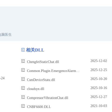
电脑医生
相关DLL
2025-12-02
ChengfeiStaticChat.dll
2025-12-25
Common.Plugin.EmergenceAlarmDetailPlugin.dll
24
2025-10-20
CsmDeviceStatu.dll
2025-10-16
cloudsyn.dll
2025-12-27
CompressorVibrationChat.dll
2021-10-03
CNBF6600.DLL