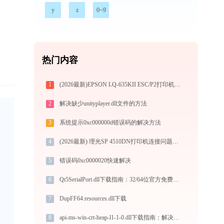
y
z
0~9
热门内容
1
(2026最新)EPSON LQ-635KII ESC/P2打印机驱动下载与安装教程：新手也能轻松搞定
2
解决缺少unityplayer.dll文件的方法
3
系统提示0xc000000d错误码的解决方法
4
(2026最新) 理光SP 4510DN打印机连接问题解决方法 - 金山毒霸
5
错误码0xc0000020快速解决
6
Qt5SerialPort.dll下载指南：32/64位官方免费版解决DLL缺失问题
7
DupFF64.resources.dll下载
8
api-ms-win-crt-heap-l1-1-0.dll下载指南：解决DLL缺失问题的完整方案