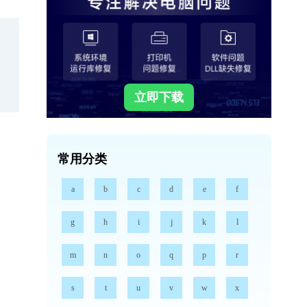
立即下载
常用分类
a
b
c
d
e
f
g
h
i
j
k
l
m
n
o
q
p
r
s
t
u
v
w
x