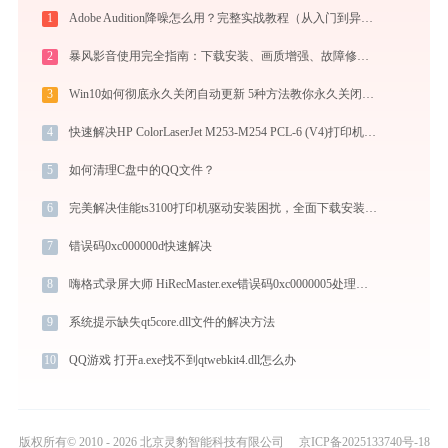
1
Adobe Audition降噪怎么用？完整实战教程（从入门到异常排查）
2
暴风影音使用完全指南：下载安装、画质增强、故障修复与播放器对比
3
Win10如何彻底永久关闭自动更新 5种方法教你永久关闭win10自动更新
4
快速解决HP ColorLaserJet M253-M254 PCL-6 (V4)打印机驱动安装问题，这篇文章告诉你方法
5
如何清理C盘中的QQ文件？
6
完美解决佳能ts3100打印机驱动安装困扰，全面下载安装教程
7
错误码0xc000000d快速解决
8
嗨格式录屏大师 HiRecMaster.exe错误码0xc0000005处理办法
9
系统提示缺失qt5core.dll文件的解决方法
10
QQ游戏 打开a.exe找不到qtwebkit4.dll怎么办
版权所有© 2010 - 2026 北京灵豹智能科技有限公司
京ICP备2025133740号-18