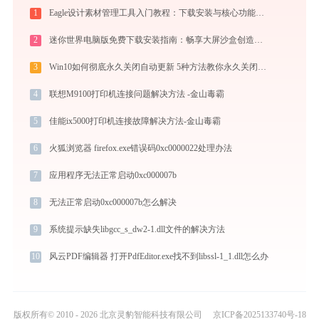
1
Eagle设计素材管理工具入门教程：下载安装与核心功能详解
2
迷你世界电脑版免费下载安装指南：畅享大屏沙盒创造与联机乐趣
3
Win10如何彻底永久关闭自动更新 5种方法教你永久关闭win10自动更新
4
联想M9100打印机连接问题解决方法 -金山毒霸
5
佳能ix5000打印机连接故障解决方法-金山毒霸
6
火狐浏览器 firefox.exe错误码0xc0000022处理办法
7
应用程序无法正常启动0xc000007b
8
无法正常启动0xc000007b怎么解决
9
系统提示缺失libgcc_s_dw2-1.dll文件的解决方法
10
风云PDF编辑器 打开PdfEditor.exe找不到libssl-1_1.dll怎么办
版权所有© 2010 - 2026 北京灵豹智能科技有限公司
京ICP备2025133740号-18