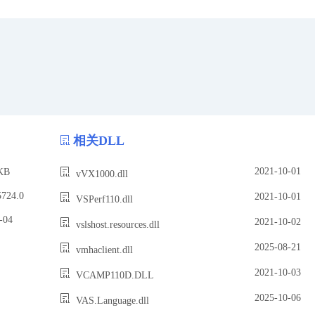
相关DLL
2021-10-01
KB
vVX1000.dll
24.0
2021-10-01
VSPerf110.dll
04
2021-10-02
vslshost.resources.dll
2025-08-21
vmhaclient.dll
2021-10-03
VCAMP110D.DLL
2025-10-06
VAS.Language.dll