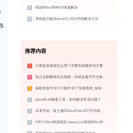
9
错误码0xc000007b快速解决
存
10
系统提示缺失kernel32.dll文件的解决方法
员
推荐内容
1
小黑盒加速器怎么用？完整实战教程与方案
2
知云文献翻译完全指南：科研必备PDF文献翻译与双语对照阅读效率工具（2026最新）
3
疯歌音效平台VST插件/补丁安装教程_如何加载插件效果包
4
pbvm90.dll修复工具：如何解决常见问题？
5
从零开始：富士施乐DocuPrint 4517打印机驱动的下载及安装流程
6
WPS Office错误报告 transerr.exe错误码0xc000000d处理办法