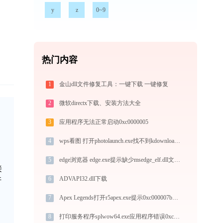
y
z
0~9
热门内容
1
金山dll文件修复工具：一键下载 一键修复
2
微软directx下载、安装方法大全
3
应用程序无法正常启动0xc0000005
4
wps看图 打开photolaunch.exe找不到kdownload.dll怎么办
5
edge浏览器 edge.exe提示缺少msedge_elf.dll文件的解决办法
接
6
ADVAPI32.dll下载
许
7
Apex Legends打开r5apex.exe提示0xc000007b错误码怎么办
8
打印服务程序splwow64.exe应用程序错误0xc0000022解决方法