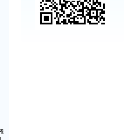
、
程
的