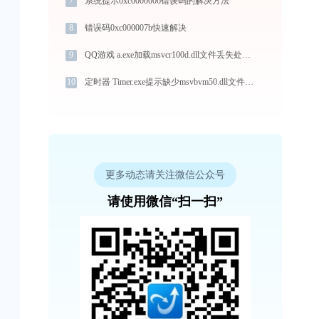
7
系统提示0xc0000006错误码的解决方法
8
错误码0xc000007b快速解决
9
QQ游戏 a.exe加载msvcr100d.dll文件丢失处理办法
10
定时器 Timer.exe提示缺少msvbvm50.dll文件的解决办法
更多动态请关注微信公众号
请使用微信“扫一扫”