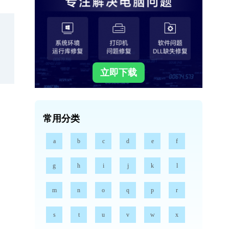
立即下载
常用分类
a
b
c
d
e
f
g
h
i
j
k
l
m
n
o
q
p
r
s
t
u
v
w
x