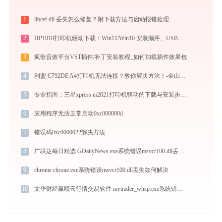
1
libcef.dll 丢失怎么修复？附下载方法与启动报错处理
2
HP1018打印机驱动下载：Win11/Win10 安装顺序、USB无响应与打印首选项缺失处理_20260410155929_05
3
疯歌音效平台VST插件/补丁安装教程_如何加载插件效果包
4
利盟 C792DE A4打印机无法连接？教你解决方法！-金山毒霸
5
专业指南：三星xpress m2021打印机驱动的下载与安装步骤详解
6
应用程序无法正常启动0xc000000d
7
错误码0xc0000022解决方法
8
广联达每日精选 GDailyNews.exe系统错误msvcr100.dll丢失如何解决
9
chrome chrone.exe系统错误msvcr100.dll丢失如何解决
10
文华财经赢顺云行情交易软件 mytrader_whsp.exe系统错误sl_channel.dll丢失如何解决