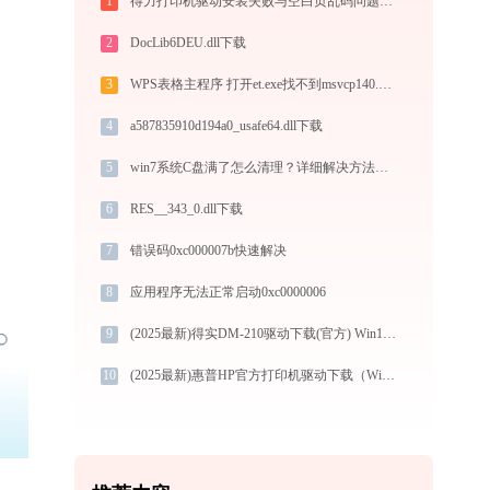
1
得力打印机驱动安装失败与空白页乱码问题解决方案 - 官方修复指南
2
DocLib6DEU.dll下载
3
WPS表格主程序 打开et.exe找不到msvcp140.dll怎么办
4
a587835910d194a0_usafe64.dll下载
5
win7系统C盘满了怎么清理？详细解决方法解析
6
RES__343_0.dll下载
7
错误码0xc000007b快速解决
8
应用程序无法正常启动0xc0000006
9
(2025最新)得实DM-210驱动下载(官方) Win10/Win11支持
10
(2025最新)惠普HP官方打印机驱动下载（Win10/Win11）