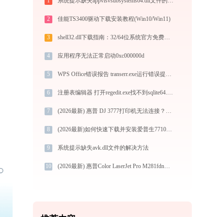
1
系统提示缺失appvisvsubsystems64.dll文件的解决方法
2
佳能TS3400驱动下载安装教程(Win10/Win11)
3
shell32.dll下载指南：32/64位系统官方免费修复方案
4
应用程序无法正常启动0xc000000d
5
WPS Office错误报告 transerr.exe运行错误提示0xc000000d的解决办法
6
注册表编辑器 打开regedit.exe找不到sqlite64.dll怎么办
7
(2026最新) 惠普 DJ 3777打印机无法连接？教你解决方法 -金山毒霸
8
(2026最新)如何快速下载并安装爱普生7710MFP打印机驱动：详细步骤解析
9
系统提示缺失avk.dll文件的解决方法
10
(2026最新) 惠普Color LaserJet Pro M281fdn无法连接打印机？解决方法-金山毒霸