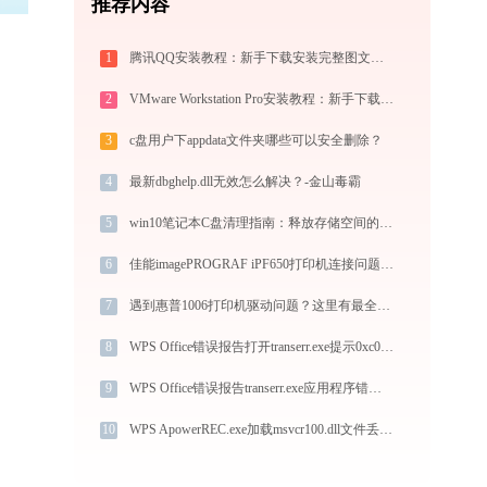
推荐内容
1
腾讯QQ安装教程：新手下载安装完整图文指南
2
VMware Workstation Pro安装教程：新手下载安装完整图文指引
3
c盘用户下appdata文件夹哪些可以安全删除？
4
最新dbghelp.dll无效怎么解决？-金山毒霸
5
win10笔记本C盘清理指南：释放存储空间的实用方法
6
佳能imagePROGRAF iPF650打印机连接问题？解决方法 - 金山毒霸
7
遇到惠普1006打印机驱动问题？这里有最全的下载及安装指导
8
WPS Office错误报告打开transerr.exe提示0xc000000d错误码怎么办
9
WPS Office错误报告transerr.exe应用程序错误0xc000000d解决方法
10
WPS ApowerREC.exe加载msvcr100.dll文件丢失处理办法