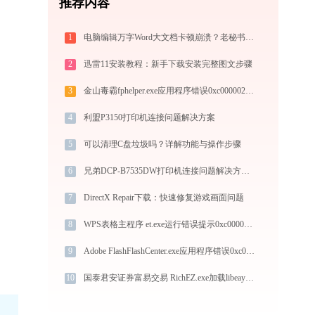
推荐内容
1
电脑编辑万字Word大文档卡顿崩溃？老秘书教你 4 个系统级优化设置与避坑神技
2
迅雷11安装教程：新手下载安装完整图文步骤
3
金山毒霸fphelper.exe应用程序错误0xc0000022解决方法
4
利盟P3150打印机连接问题解决方案
5
可以清理C盘垃圾吗？详解功能与操作步骤
6
兄弟DCP-B7535DW打印机连接问题解决方法 - 金山毒霸
7
DirectX Repair下载：快速修复游戏画面问题
8
WPS表格主程序 et.exe运行错误提示0xc0000092的解决办法
9
Adobe FlashFlashCenter.exe应用程序错误0xc0000043解决方法
10
国泰君安证券富易交易 RichEZ.exe加载libeay32.dll文件丢失处理办法