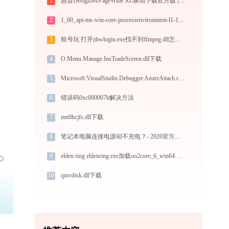
1
惠普DesignJet/PageWide XL驱动下载官方版 | Win10/Win11兼容
2
1_60_api-ms-win-core-processenvironment-l1-1-0.dll下载
3
租号玩 打开zhwlogin.exe找不到ffmpeg.dll怎么办
4
O.Menu.Manage.InsTradeScreen.dll下载
5
Microsoft.VisualStudio.Debugger.AzureAttach.resources.dll下载
6
错误码0xc000007b解决方法
7
mn0hcjfs.dll下载
8
笔记本电脑连接电源却不充电？- 2026官方最新解决方法
9
elden ring eldenring.exe加载oo2core_6_win64.dll文件丢失处理办法
10
qmvdisk.dll下载