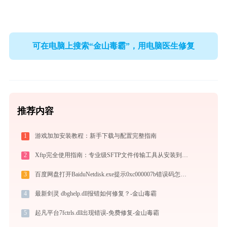
可在电脑上搜索“金山毒霸”，用电脑医生修复
推荐内容
1
游戏加加安装教程：新手下载与配置完整指南
2
Xftp完全使用指南：专业级SFTP文件传输工具从安装到精通（2026最新）
3
百度网盘打开BaiduNetdisk.exe提示0xc000007b错误码怎么办
4
最新剑灵 dbghelp.dll报错如何修复？-金山毒霸
5
起凡平台7fctrls.dll出现错误-免费修复-金山毒霸