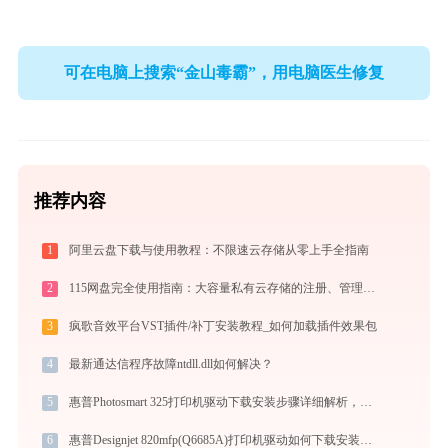
可在电脑上搜索“金山毒霸”，用电脑医生修复
推荐内容
1
阿里云盘下载与使用教程：不限速云存储从零上手全指南
2
115网盘完全使用指南：大容量私有云存储的注册、管理与分享全攻略（2026最新）
3
疯歌音效平台VST插件/补丁安装教程_如何加载插件效果包
4
最新通达信程序故障ntdll.dll如何解决？
5
惠普Photosmart 325打印机驱动下载安装步骤详细解析，让安装更简单
6
惠普Designjet 820mfp(Q6685A)打印机驱动如何下载安装？这里有你需要的所有信息