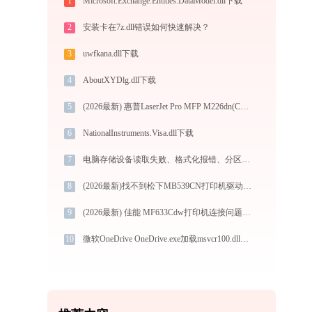
1
Microsoft.Exchange.Entities.DataModel.dll下载
2
安装卡在7z.dll错误如何快速解决？
3
uwfkana.dll下载
4
AboutXYDlg.dll下载
5
(2026最新) 惠普LaserJet Pro MFP M226dn(C6N22A)快速连接指南 - 金山毒霸
6
NationalInstruments.Visa.dll下载
7
电脑存储设备读取失败、格式化报错、分区错乱？官方最新安全解决方案兼容 Win10/11
8
(2026最新)找不到松下MB539CN打印机驱动？这篇全面下载安装指南帮到你
9
(2026最新) 佳能 MF633Cdw打印机连接问题解决方法 - 金山毒霸
10
微软OneDrive OneDrive.exe加载msvcr100.dll文件丢失处理办法