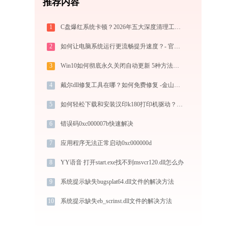
推荐内容
1
C盘爆红系统卡顿？2026年五大深度清理工具实测对比
2
如何让电脑系统运行更流畅提升速度？- 官方2026最新优化教程
3
Win10如何彻底永久关闭自动更新 5种方法教你永久关闭win10自动更新
4
戴尔dll修复工具在哪？如何免费修复 -金山毒霸
5
如何轻松下载和安装汉印k180打印机驱动？跟着这篇指南走
6
错误码0xc000007b快速解决
7
应用程序无法正常启动0xc000000d
8
YY语音 打开start.exe找不到msvcr120.dll怎么办
9
系统提示缺失bugsplat64.dll文件的解决方法
10
系统提示缺失eb_scrinst.dll文件的解决方法