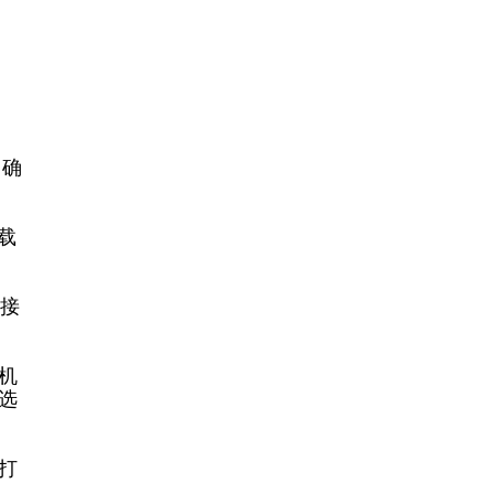
。确
载
B接
印机
选
P打