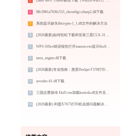
1
Laser MFP 1188w驱动下载（Win10/Win11）官方安全安装图文教程
2
98c5981a7030c533_chconfigi.csharp2.dll下载
3
系统提示缺失libcrypto-1_1.dll文件的解决方法
4
(2026最新)如何轻松下载和安装三星CLX-3175WK打印机驱动？跟着这篇指南走
5
WPS Office错误报告打开transerr.exe提示0xc000000d错误码怎么办
6
neox_engine.dll下载
7
(2026最新)专业指南：惠普Deskjet F378打印机驱动的下载与安装步骤详解
8
avcodec-61.dll下载
9
三国志曹操传 Ekd5.exe加载koeicda.dll文件丢失处理办法
10
(2026最新) 利盟X7675打印机连接问题解决方法-金山毒霸