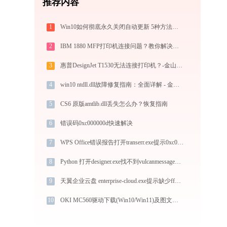
推荐内容
1
Win10如何彻底永久关闭自动更新 5种方法教你永久关闭win10自动更新
2
IBM 1880 MFP打印机连接问题？教你解决方法！-金山毒霸
3
惠普DesignJet T1530无法连接打印机？-金山毒霸
4
win10 ntdll.dll故障修复指南：全面详解 - 金山毒霸
5
CS6 原版amtlib.dll丢失怎么办？恢复指南
6
错误码0xc000000d快速解决
7
WPS Office错误报告打开transerr.exe提示0xc000000d错误码怎么办
8
Python 打开designer.exe找不到vulcanmessage5.dll怎么办
9
天翼企业云盘 enterprise-cloud.exe提示缺少ffmpeg.dll文件的解决办法
10
OKI MC560驱动下载(Win10/Win11)及图文安装教程