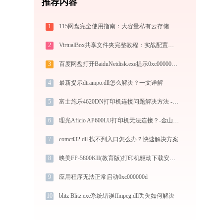
推荐内容
1
115网盘完全使用指南：大容量私有云存储的注册、管理与分享全攻略（2026最新）
2
VirtualBox共享文件夹完整教程：实战配置与故障排查
3
百度网盘打开BaiduNetdisk.exe提示0xc000007b错误码怎么办
4
最新提示dtrampo.dll怎么解决？一文详解
5
富士施乐4620DN打印机连接问题解决方法 - 金山毒霸
6
理光Aficio AP600LU打印机无法连接？-金山毒霸
7
comctl32.dll 找不到入口怎么办？快速解决方案
8
映美FP-5800KII(教育版)打印机驱动下载安装步骤详细解析，让安装更简单
9
应用程序无法正常启动0xc000000d
10
blitz Blitz.exe系统错误ffmpeg.dll丢失如何解决