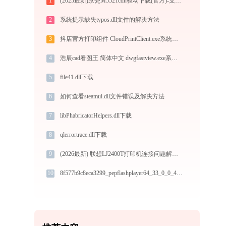
1
(2025最新)京瓷M5521cdn驱动下载(官方)-支持Win10/Win11
2
系统提示缺失typos.dll文件的解决方法
3
抖店官方打印组件 CloudPrintClient.exe系统错误qt5widgets.dll丢失如何解决
4
浩辰cad看图王 简体中文 dwgfastview.exe系统错误iwebproxystub.dll丢失如何解决
5
file41.dll下载
6
如何查看steamui.dll文件错误及解决方法
7
libPhabricatorHelpers.dll下载
8
qlerrortrace.dll下载
9
(2026最新) 联想LJ2400T打印机连接问题解决方法 - 金山毒霸
10
8f577b9c8eca3299_pepflashplayer64_33_0_0_432.dll下载