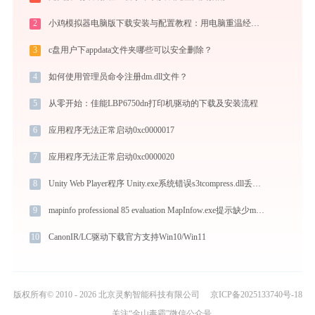
2
小鸡模拟器电脑版下载安装与配置教程：用电脑重温经典街机与掌机游戏
3
c盘用户下appdata文件夹哪些可以安全删除？
4
如何使用管理员命令注册dm.dll文件？
5
从零开始：佳能LBP6750dn打印机驱动的下载及安装流程
6
应用程序无法正常启动0xc0000017
7
应用程序无法正常启动0xc0000020
8
Unity Web Player程序 Unity.exe系统错误s3tcompress.dll丢失如何解决
9
mapinfo professional 85 evaluation MapInfow.exe提示缺少msvcr100.dll文件的解决办法
10
CanonIR/LC驱动下载官方支持Win10/Win11
版权所有© 2010 - 2026 北京灵豹智能科技有限公司
京ICP备2025133740号-18
关注“金山毒霸”微信公众号