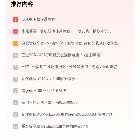
推荐内容
1
KOOK下载安装教程
2
小黑课堂计算机题库使用教程：下载安装、模拟考试与高效刷题全攻略
3
疯歌音效平台VST插件/补丁安装教程_如何加载插件效果包
4
三星SCX-3201打印机怎么连接电脑？ -金山毒霸
5
mfc71.dll修复工具使用指南：快速解决DLL问题 - 金山毒霸
6
如何解决cc215 amtlib.dll缺失错误？
7
错误码0xc000000d快速解决
8
应用程序无法正常启动0xc000007b
9
企业微信WXWork.exe应用程序错误0xc0000034解决方法
10
系统提示缺失rpdiap64.dll文件的解决方法