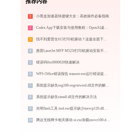
推荐内容
1
小黑盒加速器快捷键大全：高效操作必备指南
2
Codex App下载安装与使用教程：OpenAI桌面端代码助手从入门到高效协作
3
找不到爱普生615打印机驱动？这篇全面下载安装指南帮到你
4
惠普LaserJet MFP M525f打印机驱动安装不再难，跟着这些步骤一学就会
5
错误码0xc0000020快速解决
6
WPS Office错误报告 transerr.exe运行错误提示0xc000000d的解决办法
7
系统提示缺失osg100-osgviewerd.dll文件的解决方法
8
系统提示缺失simu8.dll文件的解决方法
9
光明flash工具 tool.exe提示缺少msvcp120.dll文件的解决办法
10
腾达无线网卡相关驱动 ui.exe加载msvcr100.dll文件丢失处理办法