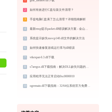
1
gear_ideal60.dll下载
2
如何有效进行C盘垃圾文件清理？
3
手提电脑C盘满了怎么清理？详细指南解析
4
最新ensp提示packet.dll错误解决方案 - 金山毒霸
5
系统提示缺失msvcp140.dll文件的解决方法
6
如何快速修复游戏运行库与dll错误
7
vtkexpat-6.3.dll下载
8
s7aregsx.dll下载指南：解决DLL缺失问题的完整方案（32/64位官方免费版）
9
应用程序无法正常启动0xc0000010
10
ogremain.dll下载指南：32/64位系统官方免费修复方案