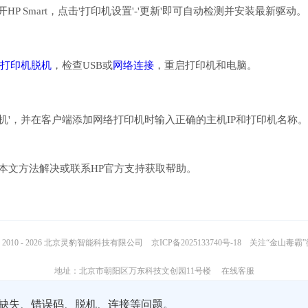
HP Smart，点击'打印机设置'-'更新'即可自动检测并安装最新驱动。
打印机脱机
，检查USB或
网络连接
，重启打印机和电脑。
机'，并在客户端添加网络打印机时输入正确的主机IP和打印机名称。
考本文方法解决或联系HP官方支持获取帮助。
2010 - 2026 北京灵豹智能科技有限公司
京ICP备2025133740号-18
关注“金山毒霸
地址：北京市朝阳区万东科技文创园11号楼
在线客服
缺失、错误码、脱机、连接等问题。