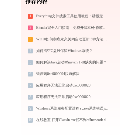
推荐内容
1
Everything文件搜索工具使用教程：秒级定位电脑任意文件的高效搜索神器
2
Blender完全入门指南：免费开源3D创作软件从下载到做出第一个作品（2026最新）
3
Win10如何彻底永久关闭自动更新 5种方法教你永久关闭win10自动更新
4
如何清空C盘只保留Windows系统？
5
如何解决Java启动时msvcr71.dll缺失的问题？
6
错误码0xc0000094快速解决
7
应用程序无法正常启动0xc0000020
8
应用程序无法正常启动0xc0000020
9
Windows系统服务配置进程 sc.exe系统错误jspnetcore.dll丢失如何解决
10
在线教室 打开ClassIn.exe找不到qt5network.dll怎么办