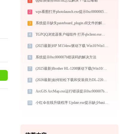
1
qq错误报告ntdll.dll怎么解决？-金山毒霸
2
wps看图打开photolaunch.exe提示0xc0000005错误码怎么办
3
系统提示缺失pasteboard_plugin.dll文件的解决方法
4
TGPQQ浏览器客户端组件 打开qbclient.exe找不到qbcore.dll怎么办
5
(2025最新)HP M154nw驱动下载 Win10/Win11官方版
6
系统提示0xc000007b错误码的解决方法
7
(2025最新)Brother HL-1208驱动下载(Win10/Win11)与服务支持
8
(2026最新)如何轻松下载和安装得力DL-220D打印机驱动？跟着这篇指南走
9
ArcGIS ArcMap.exe运行错误提示0xc000007b的解决办法
10
小红伞在线升级程序 Update.exe提示缺少basicnetutils.dll文件的解决办法